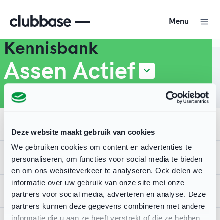
Menu
Kennisbank
Assen Actief
Geschreven door:
Assen Actief
Hoe maak ik mijn activiteiten aan?
Deze website maakt gebruik van cookies
We gebruiken cookies om content en advertenties te
Landelijke kennisbank
personaliseren, om functies voor social media te bieden
en om ons websiteverkeer te analyseren. Ook delen we
informatie over uw gebruik van onze site met onze
Gezonde sportvereniging
partners voor social media, adverteren en analyse. Deze
partners kunnen deze gegevens combineren met andere
In deze kennisbank vind je specifieke kennis artikelen
informatie die u aan ze heeft verstrekt of die ze hebben