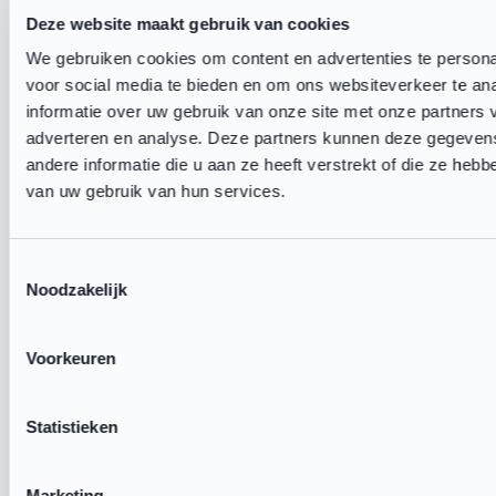
Deze website maakt gebruik van cookies
We gebruiken cookies om content en advertenties te persona
voor social media te bieden en om ons websiteverkeer te an
Binnen dit thema
informatie over uw gebruik van onze site met onze partners 
adverteren en analyse. Deze partners kunnen deze gegeve
Open club: de filosofie
andere informatie die u aan ze heeft verstrekt of die ze heb
Vier houdingen
van uw gebruik van hun services.
Open Club Initiatieven
Toestemmingsselectie
Praktijkvoorbeelden
Noodzakelijk
Deel deze pagina
Voorkeuren
Statistieken
Gerelateerd
Marketing