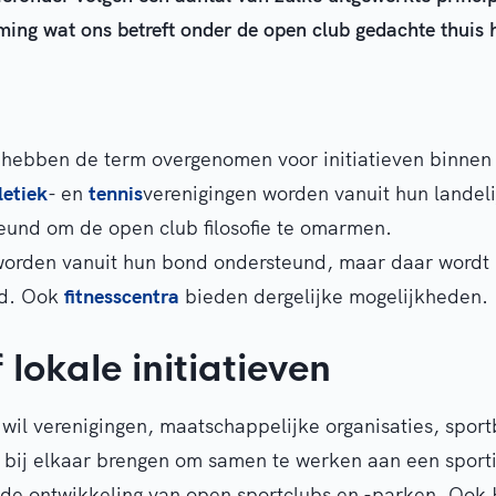
ing wat ons betreft onder de open club gedachte thuis 
n
 hebben de term overgenomen voor initiatieven binnen
letiek
- en
tennis
verenigingen worden vanuit hun landel
eund om de open club filosofie te omarmen.
orden vanuit hun bond ondersteund, maar daar wordt 
md. Ook
fitnesscentra
bieden dergelijke mogelijkheden.
 lokale initiatieven
wil verenigingen, maatschappelijke organisaties, spor
bij elkaar brengen om samen te werken aan een sporti
 de ontwikkeling van open sportclubs en -parken. Ook 