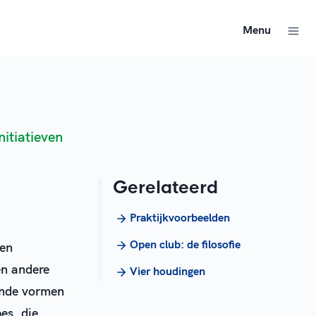
Menu
itiatieven
Gerelateerd
Praktijkvoorbeelden
Open club: de filosofie
ben
en andere
Vier houdingen
ende vormen
es, die