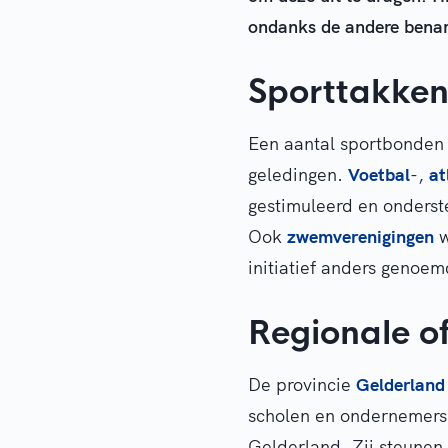
ondanks de andere benam
Sporttakke
Een aantal sportbonden
geledingen.
Voetbal
-,
at
gestimuleerd en onderst
Ook
zwemverenigingen
w
initiatief anders genoe
Regionale of
De provincie
Gelderland
scholen en ondernemers 
Gelderland. Zij steunen