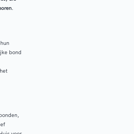
horen.
 hun
ijke bond
het
tbonden,
ef
Huis voor