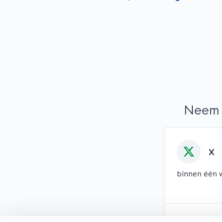
Neem 
X
binnen één 