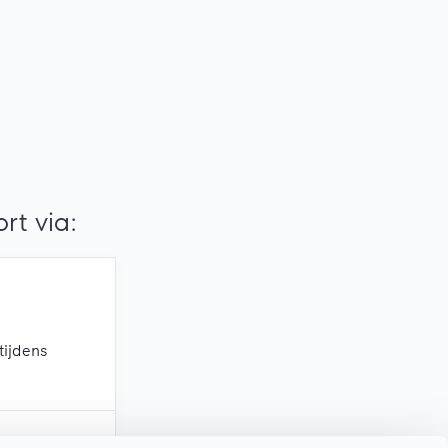
t via:
tijdens