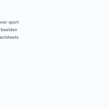
over sport
orbeelden
factsheets