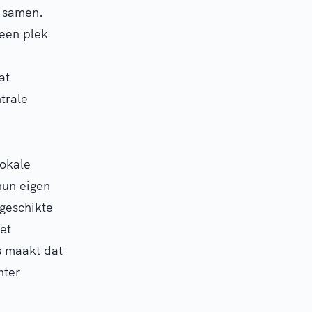
r samen.
 een plek
at
trale
lokale
hun eigen
 geschikte
et
s maakt dat
nter