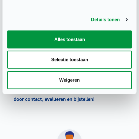
Stap 1: Maak enthousiast!
Stap 2: Maak keuzes voor het
Details tonen
sportaanbod o.b.v. een analyse
Stap 3: Zoek relevante samenwerking
Alles toestaan
Stap 5: Zorg dat de trainer/ begeleider
aan de slag kan
Selectie toestaan
Stap 6: Maak het aanbod bekend en
nodig 50-plussers uit
Weigeren
Stap 7: Zorg dat deelnemers blijven,
door contact, evalueren en bijstellen!