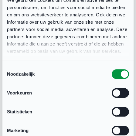
We gebruiken cookies om content en advertenties te
vast en voer go/no go momenten in.
personaliseren, om functies voor social media te bieden
en om ons websiteverkeer te analyseren. Ook delen we
Begroting
informatie over uw gebruik van onze site met onze
partners voor social media, adverteren en analyse. Deze
Maak een begroting op basis van het break-
partners kunnen deze gegevens combineren met andere
evenpoint. Het opstarten van sportaanbod kan
informatie die u aan ze heeft verstrekt of die ze hebben
mogelijk extra (eenmalige) kosten met zich
verzameld op basis van uw gebruik van hun services.
meebrengen. Denk bijvoorbeeld aan aanschaf
materiaal, communicatiekosten, huur
Toestemmingsselectie
Noodzakelijk
accommodatie, bijscholingen.
Voorkeuren
Goede voorbeelden:
Bowls
en
Clubfit Tennis
.
Statistieken
Gerelateerd
Marketing