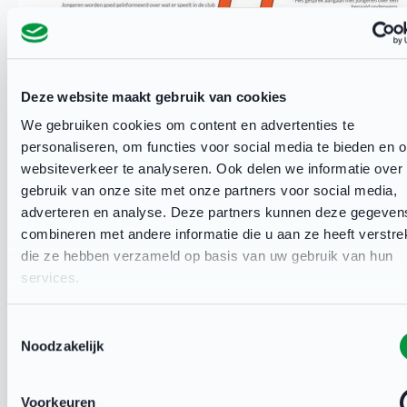
Deze website maakt gebruik van cookies
We gebruiken cookies om content en advertenties te
personaliseren, om functies voor social media te bieden en 
websiteverkeer te analyseren. Ook delen we informatie over
Sociale omgeving belangrijk
gebruik van onze site met onze partners voor social media,
adverteren en analyse. Deze partners kunnen deze gegeven
Jongeren zijn erg beïnvloedbaar door hun sociale
combineren met andere informatie die u aan ze heeft verstrek
omgeving. Ouders, trainers/coaches,
die ze hebben verzameld op basis van uw gebruik van hun
medesporters en vrienden hebben elk op hun
services.
eigen manier invloed op het sportgedrag van
Toestemmingsselectie
jongeren. Ouders die zelf sporten zijn daarmee
Noodzakelijk
een belangrijk voorbeeld voor jongeren. Samen
met vriendjes beïnvloeden ze de sportkeuze. De
Voorkeuren