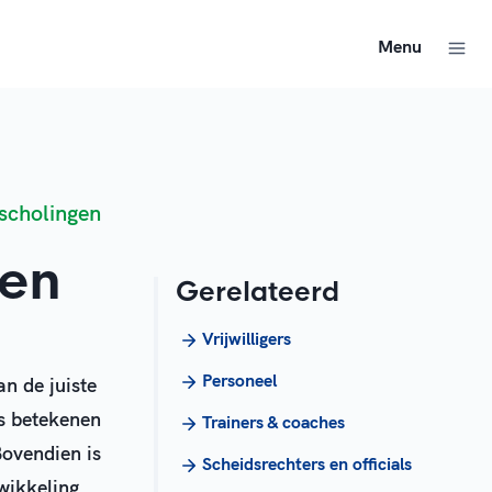
Menu
jscholingen
gen
Gerelateerd
Vrijwilligers
Personeel
an de juiste
s betekenen
Trainers & coaches
Bovendien is
Scheidsrechters en officials
wikkeling