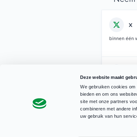
X
binnen één 
Mai
Deze website maakt gebru
binnen twee
We gebruiken cookies om c
bieden en om ons websitev
site met onze partners vo
combineren met andere inf
uw gebruik van hun servic