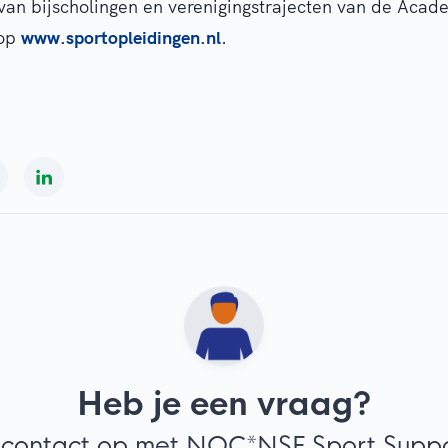
van bijscholingen en verenigingstrajecten van de Acad
op
www.sportopleidingen.nl
.
Heb je een vraag?
contact op met NOC*NSF Sport Suppor