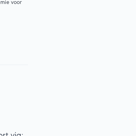
emie voor
t via: