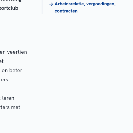
Arbeidsrelatie, vergoedingen,
portclub
contracten
en veertien
et
r en beter
ters
n
 leren
ters met