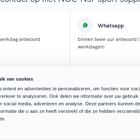
Whatsapp
werkdag antwoord
binnen twee uur antwoord (
werkdagen)
l
Chatten
ik van cookies
 werkdagen antwoord
direct antwoord (tijdens w
ontent en advertenties te personaliseren, om functies voor soci
erkeer te analyseren. Ook delen we informatie over uw gebruik
or social media, adverteren en analyse. Deze partners kunnen 
ormatie die u aan ze heeft verstrekt of die ze hebben verzameld
es.