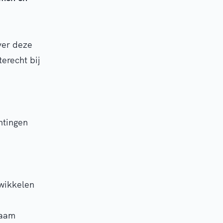
ver deze
erecht bij
htingen
wikkelen
zaam