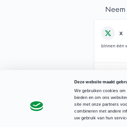
Neem 
X
binnen één 
Mai
Deze website maakt gebru
binnen twee
We gebruiken cookies om c
bieden en om ons websitev
site met onze partners vo
combineren met andere inf
uw gebruik van hun servic