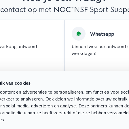
contact op met NOC*NSF Sport Suppor
Whatsapp
werkdag antwoord
binnen twee uur antwoord (
werkdagen)
l
Chatten
ik van cookies
 werkdagen antwoord
direct antwoord (tijdens w
ontent en advertenties te personaliseren, om functies voor soci
erkeer te analyseren. Ook delen we informatie over uw gebruik
or social media, adverteren en analyse. Deze partners kunnen 
ormatie die u aan ze heeft verstrekt of die ze hebben verzameld
es.