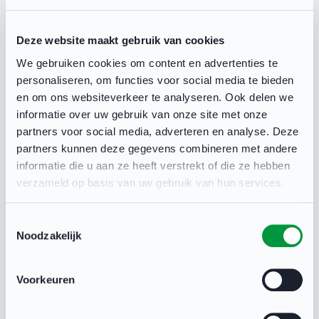
Deze website maakt gebruik van cookies
Alle aanvragen worden door de stuurgroep van
We gebruiken cookies om content en advertenties te
het Sportakkoord Lansingerland 2.0 in
personaliseren, om functies voor social media te bieden
behandeling genomen en beoordeeld. Deze
en om ons websiteverkeer te analyseren. Ook delen we
stuurgroep bestaat uit een vertegenwoordiging
informatie over uw gebruik van onze site met onze
vanuit sport- en welzijnsorganisaties, de
partners voor social media, adverteren en analyse. Deze
partners kunnen deze gegevens combineren met andere
coördinator sport en preventie en de gemeente.
informatie die u aan ze heeft verstrekt of die ze hebben
De stuurgroep neemt het besluit over het al dan
verzameld op basis van uw gebruik van hun services.
niet (deels) toekennen van het stimuleringsbudget
voor het initiatief en streeft ernaar om binnen
Toestemmingsselectie
Noodzakelijk
acht weken een besluit te nemen.
Voorkeuren
Belangrijk om te weten: