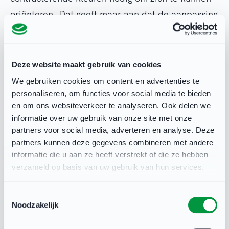
oriënteren. Dat geeft maar aan dat de aanpassing
voor de ene doelgroep supergeschikt is en voor
de ander weer niet.”
Deze website maakt gebruik van cookies
Geen ondergeschoven kindje
We gebruiken cookies om content en advertenties te
Concrete resultaten van ‘Rotterdam Sport
personaliseren, om functies voor social media te bieden
en om ons websiteverkeer te analyseren. Ook delen we
Onbeperkt’ zien Van Schaik en Michielsen in de
informatie over uw gebruik van onze site met onze
fysieke gebouwen: “We krijgen steeds meer
partners voor social media, adverteren en analyse. Deze
accommodaties die goed toegankelijk zijn”, zegt
partners kunnen deze gegevens combineren met andere
informatie die u aan ze heeft verstrekt of die ze hebben
Michielsen. De impact op het gebruik van die
verzameld op basis van uw gebruik van hun services.
sportlocaties door mensen met een beperking is
moeilijk meetbaar. Van Schaik denkt dat de
Toestemmingsselectie
belangrijkste resultaten meer zitten in de
Noodzakelijk
stroomlijning van processen en acties rond