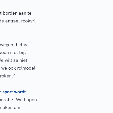
t borden aan te
 entree, rookvrij
wegen, het is
oon niet bij,
e wilt ze niet
n we ook rolmodel.
 roken.”
e sport wordt
neratie. We hopen
e maken om