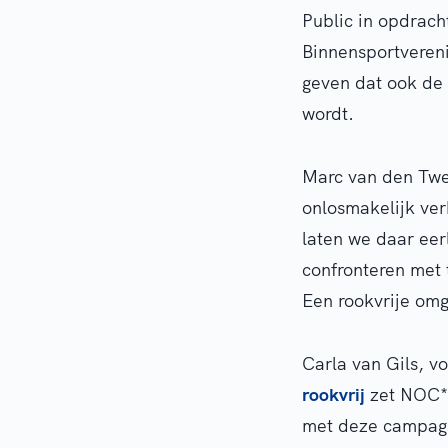
Public in opdrach
Binnensportvereni
geven dat ook de
wordt.
Marc van den Twee
onlosmakelijk ver
laten we daar eerl
confronteren met 
Een rookvrije omg
Carla van Gils, 
rookvrij
zet NOC*N
met deze campagn