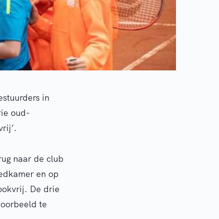
estuurders in
ie oud-
ij’.
rug naar de club
leedkamer en op
okvrij. De drie
voorbeeld te