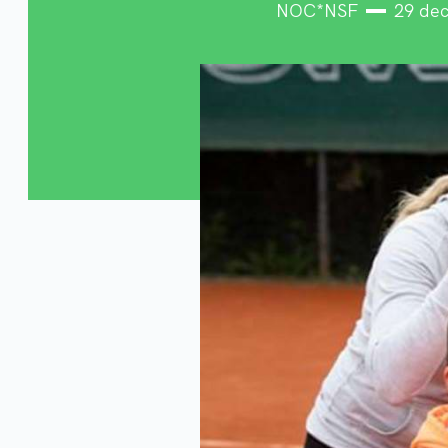
NOC*NSF
29 de