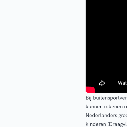
Bij buitensportve
kunnen rekenen op
Nederlanders groo
kinderen (Draagv