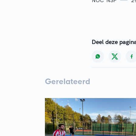
NOC*NSF
2
Deel deze pagin
Gerelateerd