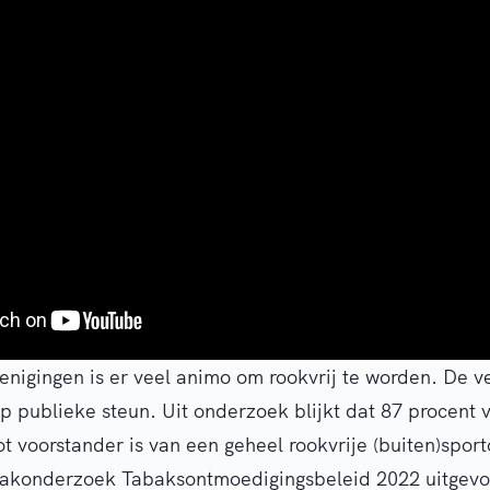
renigingen is er veel animo om rookvrij te worden. De v
 publieke steun. Uit onderzoek blijkt dat 87 procent 
t voorstander is van een geheel rookvrije (buiten)spor
lakonderzoek Tabaksontmoedigingsbeleid 2022 uitgevo