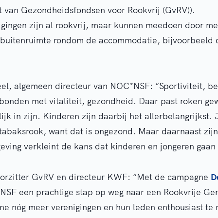
t van Gezondheidsfondsen voor Rookvrij (GvRV)).
gingen zijn al rookvrij, maar kunnen meedoen door me
 buitenruimte rondom de accommodatie, bijvoorbeeld de
l, algemeen directeur van NOC*NSF: “Sportiviteit, be
bonden met vitaliteit, gezondheid. Daar past roken gew
ijk in zijn. Kinderen zijn daarbij het allerbelangrijkst. J
tabaksrook, want dat is ongezond. Maar daarnaast zij
eving verkleint de kans dat kinderen en jongeren gaan
voorzitter GvRV en directeur KWF: “Met de campagne
D
SF een prachtige stap op weg naar een Rookvrije Ge
e nóg meer verenigingen en hun leden enthousiast t