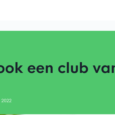
ok een club va
 2022