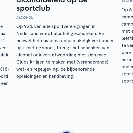
ALCO
sportclub
Op 6 
camp
ALCOHOL
campa
le
Op 92% van alle sportverenigingen in
met a
baar
Nederland wordt alcohol geschonken. En
leeft
t’.
hoewel het dus bijna onlosmakelijk verbonden
te ve
veel
lijkt met de sport, brengt het schenken van
barvr
plek
alcohol ook verantwoording met zich mee.
herin
t
Clubs krijgen te maken met (veranderende)
onder
IX18-
wet- en regelgeving, de bijbehorende
sport
oord
opleidingen en handhaving.
sport
r een