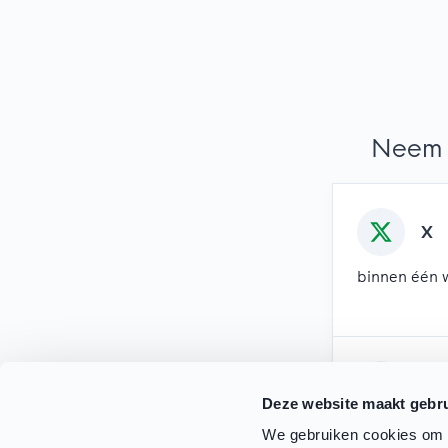
Neem 
X
binnen één 
Mai
Deze website maakt gebru
binnen twee
We gebruiken cookies om c