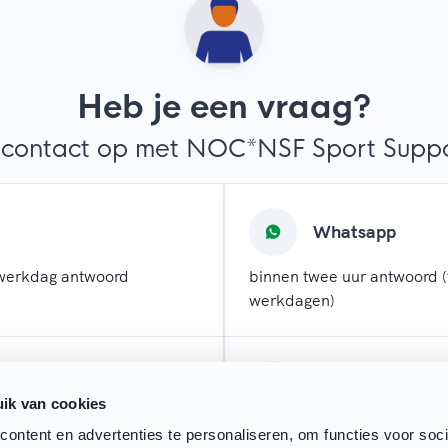
Heb je een vraag?
contact op met NOC*NSF Sport Suppor
Whatsapp
werkdag antwoord
binnen twee uur antwoord (
werkdagen)
l
Chatten
ik van cookies
 werkdagen antwoord
direct antwoord (tijdens w
ontent en advertenties te personaliseren, om functies voor soci