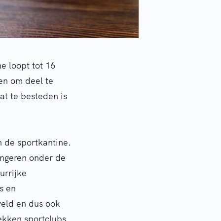
e loopt tot 16
en om deel te
t te besteden is
n de sportkantine.
ongeren onder de
urrijke
s en
 veld en dus ook
ekken sportclubs