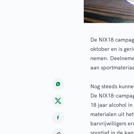
De NIX18 campagn
oktober en is ger
nemen. Deelnemen
aan sportmateria
Nog steeds kunnen
De NIX18-campagn
18 jaar alcohol i
materialen uit he
barvrijwilligers e
sportief in de ka