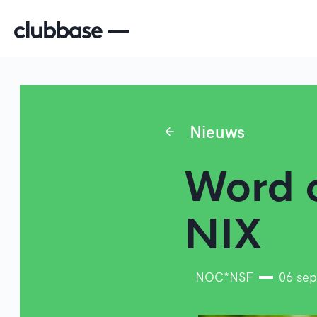
Nieuws
Word o
NIX
NOC*NSF
06 sep