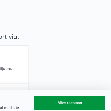
t via:
tijdens
Alles toestaan
erkdagen)
al media te