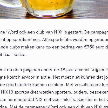
e ‘Word ook een club van NIX’ is gestart. De campagn
icht op sportkantines. Alle sportclubs worden opgeroep
de clubs maken kans op een bedrag van €750 euro da
al naar keuze.
 4 op de 5 jongeren onder de 18 jaar alcohol krijgen i
e komt hiervoor in actie. Het moet niet kunnen dat j
n de sportkantine kunnen drinken. Met verschillende kle
t NIX18 sportpakket worden sporters, ouders, bezoeker
raan herinnerd dat NIX niet voor niks is. Sportief in het
ntine. Met de campagne ‘Word ook een club van NIX’ tr