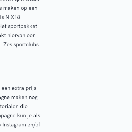
ns maken op een
tis NIX18
Het sportpakket
akt hiervan een
. Zes sportclubs
een extra prijs
agne maken nog
terialen die
mpagne kun je als
p Instagram en/of