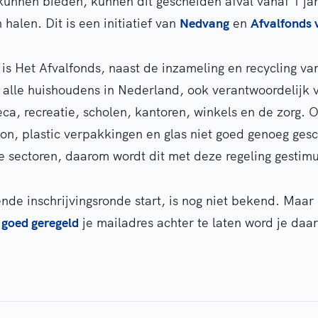
unnen bieden, kunnen dit gescheiden afval vanaf 1 ja
 halen. Dit is een initiatief van
Nedvang
en
Afvalfonds 
 is Het Afvalfonds, naast de inzameling en recycling van
alle huishoudens in Nederland, ook verantwoordelijk v
eca, recreatie, scholen, kantoren, winkels en de zorg.
n, plastic verpakkingen en glas niet goed genoeg ges
e sectoren, daarom wordt dit met deze regeling gestimu
de inschrijvingsronde start, is nog niet bekend. Maar 
 goed geregeld
je mailadres achter te laten word je daa