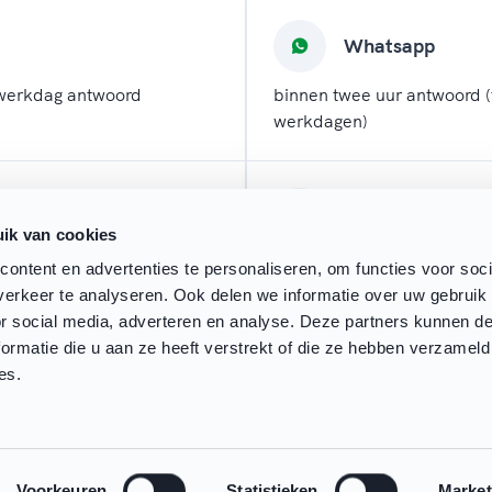
Whatsapp
werkdag antwoord
binnen twee uur antwoord (
werkdagen)
l
Chatten
ik van cookies
 werkdagen antwoord
direct antwoord (tijdens w
ontent en advertenties te personaliseren, om functies voor soci
erkeer te analyseren. Ook delen we informatie over uw gebruik
or social media, adverteren en analyse. Deze partners kunnen 
ormatie die u aan ze heeft verstrekt of die ze hebben verzameld
es.
Voorkeuren
Statistieken
Market