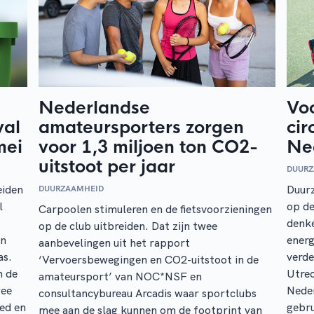
Nederlandse
Voo
val
amateursporters zorgen
cir
mei
voor 1,3 miljoen ton CO2-
Ne
uitstoot per jaar
DUUR
eiden
Duurz
DUURZAAMHEID
l
op de
Carpoolen stimuleren en de fietsvoorzieningen
denke
op de club uitbreiden. Dat zijn twee
en
energ
aanbevelingen uit het rapport
as.
verde
‘Vervoersbewegingen en CO2-uitstoot in de
n de
Utrec
amateursport’ van NOC*NSF en
wee
Neder
consultancybureau Arcadis waar sportclubs
led en
gebru
mee aan de slag kunnen om de footprint van