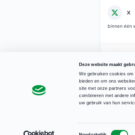
X
binnen één 
Mai
Deze website maakt gebru
binnen twee
We gebruiken cookies om c
bieden en om ons websitev
site met onze partners vo
combineren met andere inf
uw gebruik van hun servic
Privacyverklaring Clubbase
Cookieverklaring
Toestemmingsselectie
Noodzakelijk