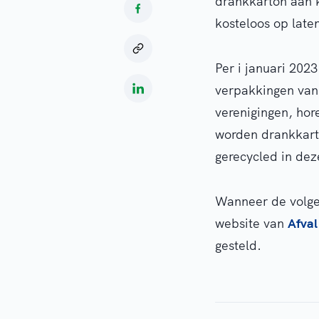
drankkarton aan k
kosteloos op laten
Per i januari 2023
verpakkingen van 
verenigingen, hor
worden drankkarto
gerecycled in dez
Wanneer de volgen
website van
Afval
gesteld.