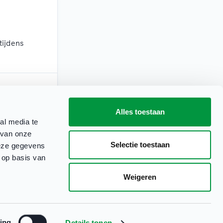
tijdens
Alles toestaan
erkdagen)
al media te
 van onze
Selectie toestaan
deze gegevens
 op basis van
Weigeren
Clubbase is onderdeel van
ing
Details tonen