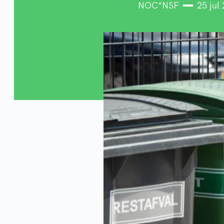
NOC*NSF
25 jul