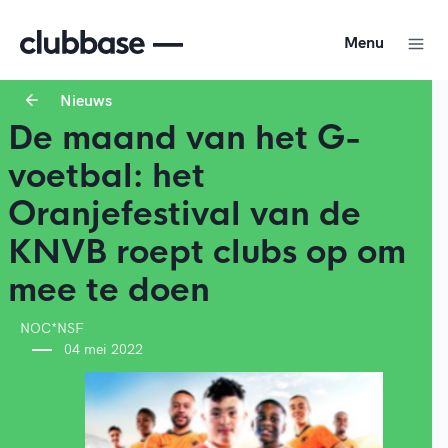
Menu
Nieuws
De maand van het G-
voetbal: het
Oranjefestival van de
KNVB roept clubs op om
mee te doen
NOC*NSF
04 mei 2022