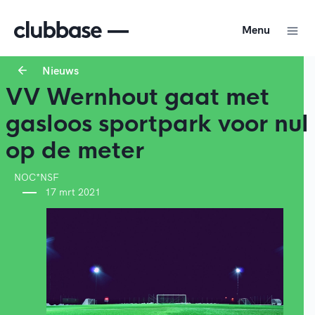
Menu
Nieuws
VV Wernhout gaat met
gasloos sportpark voor nul
op de meter
NOC*NSF
17 mrt 2021