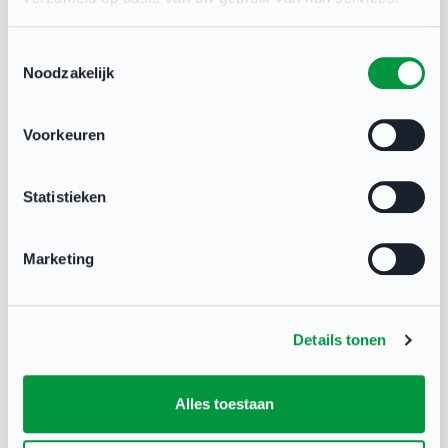
NOC*NSF
17 mrt 2021
Toestemmingsselectie
Noodzakelijk
Voorkeuren
Deel deze pagina
Statistieken
Marketing
Gerelateerd
Details tonen
Alles toestaan