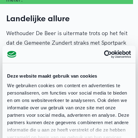
Landelijke allure
Wethouder De Beer is uitermate trots op het feit
dat de Gemeente Zundert straks met Sportpark
Wernhout het eerste volledig gasloze sportpark
van Nederland in huis heeft. Zeker zo fier is hij
naar eigen zeggen op de inzet van VV Wernhout.
Deze website maakt gebruik van cookies
“En trots dat wij in Wernhout een project met
We gebruiken cookies om content en advertenties te
landelijke allure neerzetten,” zo laat hij weten.
personaliseren, om functies voor social media te bieden
Het zorgt in ieder geval voor grote belangstelling.
en om ons websiteverkeer te analyseren. Ook delen we
informatie over uw gebruik van onze site met onze
partners voor social media, adverteren en analyse. Deze
partners kunnen deze gegevens combineren met andere
informatie die u aan ze heeft verstrekt of die ze hebben
verzameld op basis van uw gebruik van hun services.