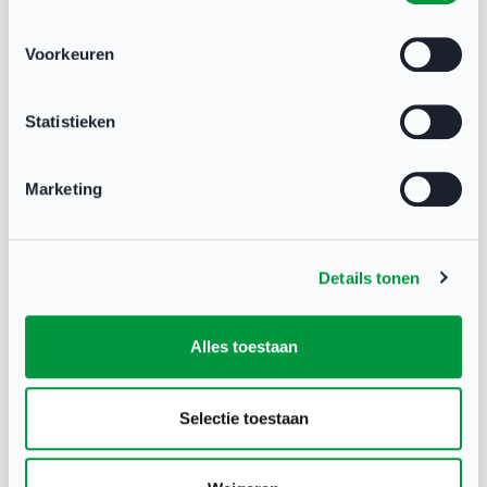
Voorkeuren
Statistieken
Marketing
Uitvoering lokale sportakkoorden
komt op stoom
Details tonen
SPORTAKKOORD
Woensdag werd het tweede landelijke sportakkoord
Alles toestaan
ondertekend. Ondertussen komt de uitvoering van de
lokale sportakkoorden op stoom, blijkt uit onderzoek
Selectie toestaan
van het Mulier Instituut. “De basis is de afgelopen jaren
gelegd. Je merkt dat het oogsten nu is begonnen”, zegt
Ad Hoogendam, leider van het onderzoek.