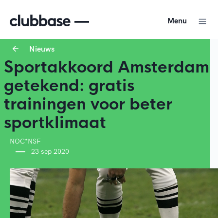
Menu
Nieuws
Sportakkoord Amsterdam
getekend: gratis
trainingen voor beter
sportklimaat
NOC*NSF
23 sep 2020