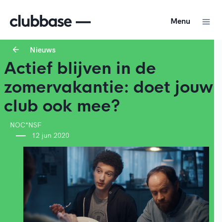
Menu
Nieuws
Actief blijven in de
zomervakantie: doet jouw
club ook mee?
NOC*NSF
12 jun 2020