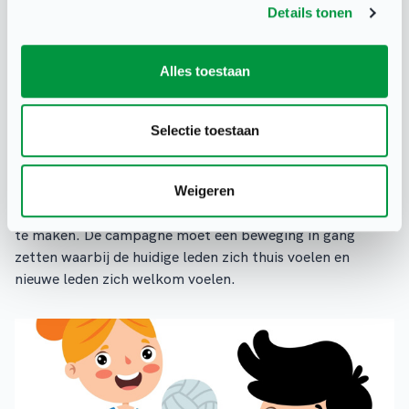
Details tonen
Meer dan 100 golfclubs doen mee
aan grootste marketingcampagne
Alles toestaan
ooit in het Nederlandse golf
LEDENWERVING & –BEHOUD
Selectie toestaan
Meer dan 100 golfclubs doen mee aan de Welcome to the
club-campagne van de Nederlandse Golffederatie. Deze
campagne gaat in mei van start en heeft als doel de
Weigeren
golfsport toegankelijker en daarmee toekomstbestendig
te maken. De campagne moet een beweging in gang
zetten waarbij de huidige leden zich thuis voelen en
nieuwe leden zich welkom voelen.