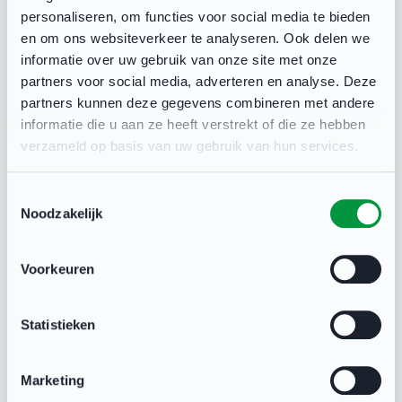
personaliseren, om functies voor social media te bieden
en om ons websiteverkeer te analyseren. Ook delen we
informatie over uw gebruik van onze site met onze
partners voor social media, adverteren en analyse. Deze
partners kunnen deze gegevens combineren met andere
informatie die u aan ze heeft verstrekt of die ze hebben
verzameld op basis van uw gebruik van hun services.
Toestemmingsselectie
Noodzakelijk
Toegankelijke sport gaat in
Rotterdam verder dan de gebouwen
Voorkeuren
BESTUUR & ORGANISATIE
De toegankelijkheid van de sport voor mensen met een
Statistieken
beperking staat in Rotterdam al lang hoog op de agenda.
De gemeente heeft de afgelopen jaren veel gedaan om
sportaccommodaties toegankelijk te maken. In het plan
Marketing
‘Rotterdam Sport Onbeperkt’ zijn die fysieke