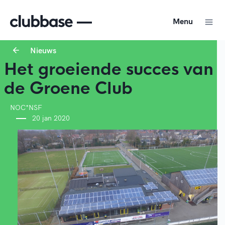
Menu
Nieuws
Het groeiende succes van
de Groene Club
NOC*NSF
20 jan 2020