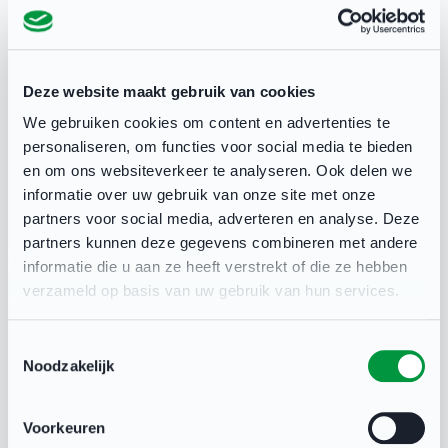
Dit artikel is in samenwerking met KNVB Assist.
Deze website maakt gebruik van cookies
We gebruiken cookies om content en advertenties te
NOC*NSF
20 jan 2020
personaliseren, om functies voor social media te bieden
en om ons websiteverkeer te analyseren. Ook delen we
informatie over uw gebruik van onze site met onze
partners voor social media, adverteren en analyse. Deze
partners kunnen deze gegevens combineren met andere
informatie die u aan ze heeft verstrekt of die ze hebben
Deel deze pagina
verzameld op basis van uw gebruik van hun services.
Toestemmingsselectie
Noodzakelijk
Gerelateerd
Voorkeuren