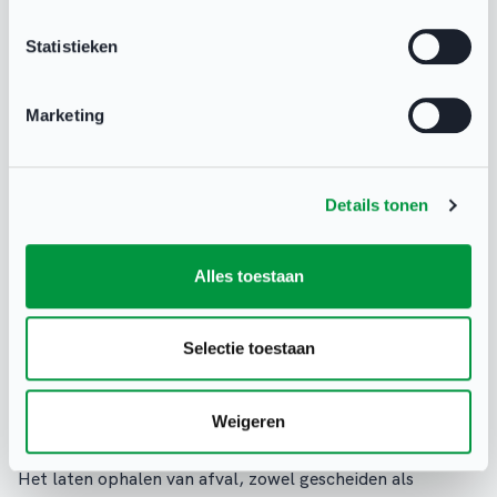
Statistieken
Marketing
Details tonen
Alles toestaan
Selectie toestaan
Het Afvalfonds haalt kosteloos
gescheiden afval op: aanmelden voor
31 mei
Weigeren
DUURZAAMHEID
Het laten ophalen van afval, zowel gescheiden als