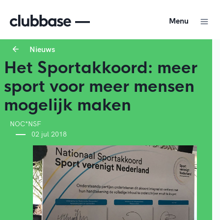
Menu
Nieuws
Het Sportakkoord: meer
sport voor meer mensen
mogelijk maken
NOC*NSF
02 jul 2018