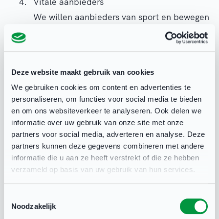
Vitale aanbieders
We willen aanbieders van sport en bewegen
toekomstbestendig maken. Verenigingen
krijgen ondersteuning bij het opzetten van
hun integriteitbeleid, zodat sport leuk en
Deze website maakt gebruik van cookies
veilig is en blijft op en om de sportvelden.
We gebruiken cookies om content en advertenties te
Positieve Sportcultuur
personaliseren, om functies voor social media te bieden
Sporten moet leuk zijn, veilig, eerlijk en
en om ons websiteverkeer te analyseren. Ook delen we
zorgeloos. Daar zorgen we met elkaar voor.
informatie over uw gebruik van onze site met onze
partners voor social media, adverteren en analyse. Deze
Om het vrijwilligerswerk aantrekkelijker te
partners kunnen deze gegevens combineren met andere
maken in de sport, gaat de onbelaste
informatie die u aan ze heeft verstrekt of die ze hebben
vrijwilligersvergoeding omhoog van 1500
verzameld op basis van uw gebruik van hun services.
naar 1700 euro.
Toestemmingsselectie
Hoe verder?
Noodzakelijk