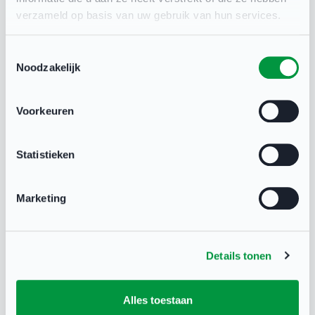
verzameld op basis van uw gebruik van hun services.
Toestemmingsselectie
Noodzakelijk
Voorkeuren
Statistieken
Marketing
Meer dan 100 golfclubs doen mee
aan grootste marketingcampagne
ooit in het Nederlandse golf
Details tonen
LEDENWERVING & –BEHOUD
Meer dan 100 golfclubs doen mee aan de Welcome to the
Alles toestaan
club-campagne van de Nederlandse Golffederatie. Deze