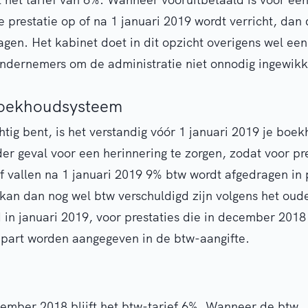
e prestatie op of na 1 januari 2019 wordt verricht, dan 
ragen. Het kabinet doet in dit opzicht overigens wel ee
ndernemers om de administratie niet onnodig ingewikk
oekhoudsysteem
chtig bent, is het verstandig vóór 1 januari 2019 je bo
der geval voor een herinnering te zorgen, zodat voor pr
ef vallen na 1 januari 2019 9% btw wordt afgedragen in
g kan dan nog wel btw verschuldigd zijn volgens het oude
 in januari 2019, voor prestaties die in december 2018 
part worden aangegeven in de btw-aangifte.
ember 2018 blijft het btw-tarief 6%. Wanneer de btw