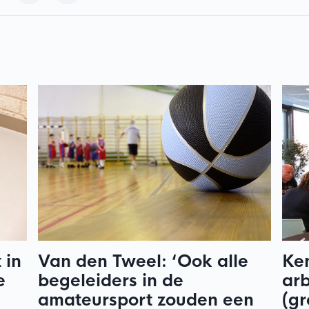
 in
Van den Tweel: ‘Ook alle
Ke
e
begeleiders in de
arb
amateursport zouden een
(gr