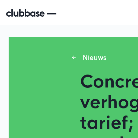
Nieuws
Concr
verhog
tarief;