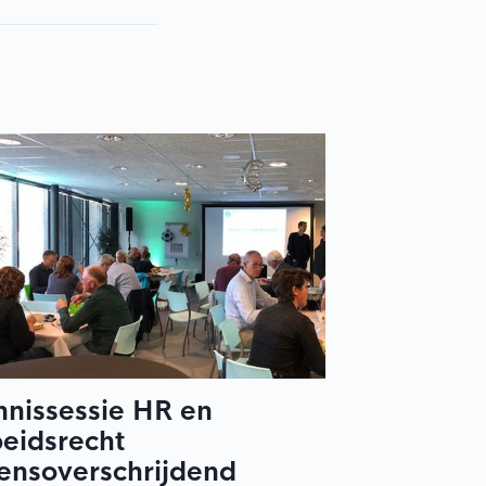
nnissessie HR en
eidsrecht
ensoverschrijdend