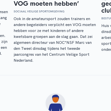
VOG moeten hebben’
ge
clu
ensen
SOCIAAL VEILIGE SPORTOMGEVING
lang
Ook in de amateursport zouden trainers en
BESTU
e
andere begeleiders verplicht een VOG moeten
Huis 
hebben voor ze met kinderen of andere
dinsd
en.
kwetsbare groepen aan de slag gaan. Dat zei
arbei
zijn
algemeen directeur van NOC*NSF Marc van
sport
 een
den Tweel dinsdag tijdens het tweede
onde
d.
jaarcongres van het Centrum Veilige Sport
Nederland.