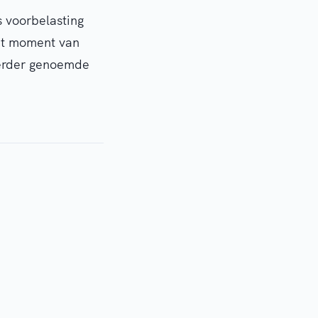
s voorbelasting
het moment van
eerder genoemde