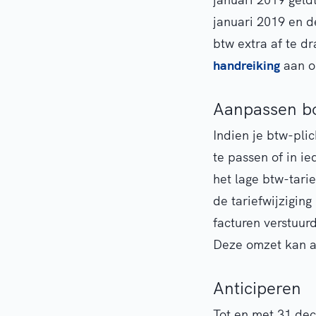
januari 2019 en d
btw extra af te d
handreiking
aan o
Aanpassen b
Indien je btw-pli
te passen of in ie
het lage btw-tari
de tariefwijzigin
facturen verstuurd
Deze omzet kan a
Anticiperen
Tot en met 31 dec