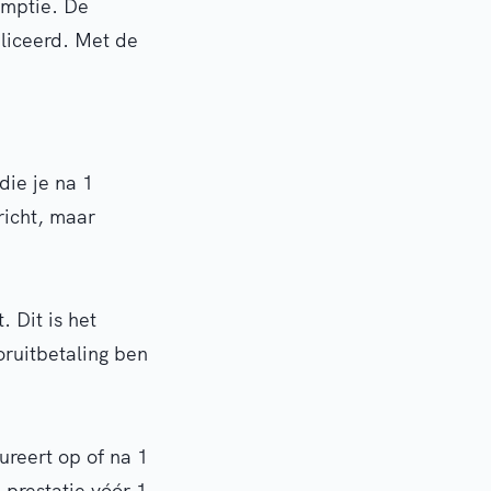
umptie. De
bliceerd. Met de
die je na 1
richt, maar
 Dit is het
oruitbetaling ben
ureert op of na 1
 prestatie vóór 1