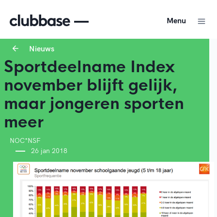
Menu
Nieuws
Sportdeelname Index
november blijft gelijk,
maar jongeren sporten
meer
NOC*NSF
26 jan 2018