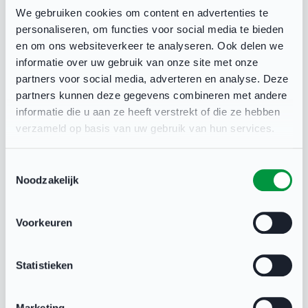
We gebruiken cookies om content en advertenties te
personaliseren, om functies voor social media te bieden
en om ons websiteverkeer te analyseren. Ook delen we
informatie over uw gebruik van onze site met onze
partners voor social media, adverteren en analyse. Deze
partners kunnen deze gegevens combineren met andere
informatie die u aan ze heeft verstrekt of die ze hebben
Meer dan 100 golfclubs doen mee
verzameld op basis van uw gebruik van hun services.
aan grootste marketingcampagne
ooit in het Nederlandse golf
Toestemmingsselectie
Noodzakelijk
LEDENWERVING & –BEHOUD
Meer dan 100 golfclubs doen mee aan de Welcome to the
club-campagne van de Nederlandse Golffederatie. Deze
Voorkeuren
campagne gaat in mei van start en heeft als doel de
golfsport toegankelijker en daarmee toekomstbestendig
Statistieken
te maken. De campagne moet een beweging in gang
zetten waarbij de huidige leden zich thuis voelen en
nieuwe leden zich welkom voelen.
Marketing