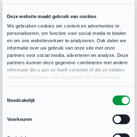
vrijwilligersfunctie staat heel mooi op mijn cv."
Bovendien is er nog tijd in deze levensfase, zo
Deze website maakt gebruik van cookies
legt Schut uit. “Natuurlijk zijn er weken bij dat je
We gebruiken cookies om content en advertenties te
's avonds amper thuis bent, maar ik heb
personaliseren, om functies voor social media te bieden
bijvoorbeeld nog geen kinderen. Als je het zo
en om ons websiteverkeer te analyseren. Ook delen we
informatie over uw gebruik van onze site met onze
bekijkt, kun je eigenlijk geen beter moment
partners voor social media, adverteren en analyse. Deze
bedenken. Daarnaast is het ook nog bijzonder
partners kunnen deze gegevens combineren met andere
leerzaam."
informatie die u aan ze heeft verstrekt of die ze hebben
verzameld op basis van uw gebruik van hun services.
Benieuwd naar meer ervaringen van Bernard en
Toestemmingsselectie
Martijn? Lees het
volledige artikel
op de website
Noodzakelijk
van de Barneveldse Krant.
Voorkeuren
Binnen het thema Bestuurlijke Vernieuwing hier
op Sport.nl/Voorclubs kun je ook meer informatie