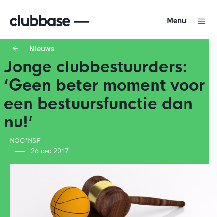
Menu
Nieuws
Jonge clubbestuurders:
‘Geen beter moment voor
een bestuursfunctie dan
nu!’
NOC*NSF
26 dec 2017