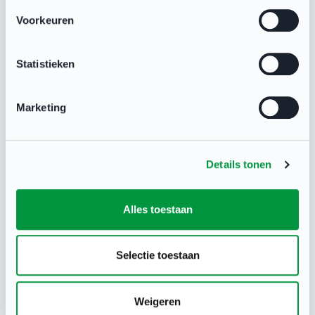
Voorkeuren
NOC*NSF
22 sep 2017
Statistieken
Marketing
Deel deze pagina
Details tonen
Alles toestaan
Gerelateerd
Selectie toestaan
Weigeren