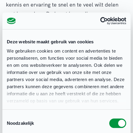
kennis en ervaring te snel en te veel wilt delen
met je coachee. De kunst is om die
scheidsrechter zelf te laten denken. Zelf te laten
reflecteren op zijn gedrag. Van de coach vraagt
dit dus een sterk bewustzijn van je eigen
Deze website maakt gebruik van cookies
handelen en wat dat voor gevolgen kan hebben
We gebruiken cookies om content en advertenties te
personaliseren, om functies voor social media te bieden
voor de eigen ontwikkeling van de coachee.
en om ons websiteverkeer te analyseren. Ook delen we
Brada: "De meeste cursisten zijn na afloop erg
informatie over uw gebruik van onze site met onze
enthousiast en ik hoor veel positieve geluiden.
partners voor social media, adverteren en analyse. Deze
Als jouw drijfveer is om scheidsrechters bij te
partners kunnen deze gegevens combineren met andere
informatie die u aan ze heeft verstrekt of die ze hebben
staan in hun ontwikkeling, dan is deze opleiding
verzameld op basis van uw gebruik van hun services.
een aanrader!”
Toestemmingsselectie
Noodzakelijk