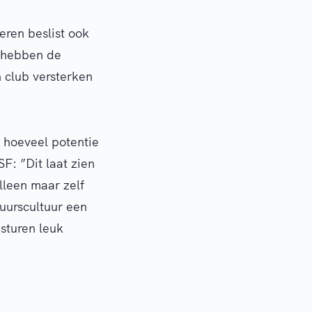
eren beslist ook
o hebben de
 club versterken
g hoeveel potentie
F: ”Dit laat zien
lleen maar zelf
tuurscultuur een
sturen leuk