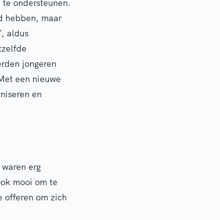
 te ondersteunen.
ad hebben, maar
”, aldus
tzelfde
erden jongeren
 Met een nieuwe
niseren en
 waren erg
 ook mooi om te
 offeren om zich