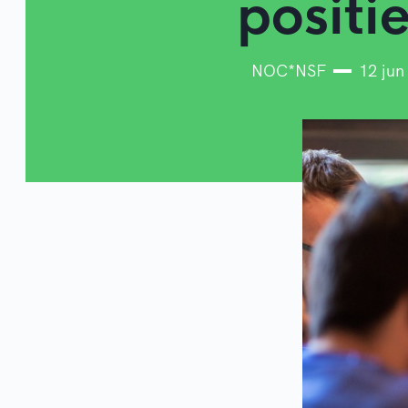
positie
NOC*NSF
12 jun