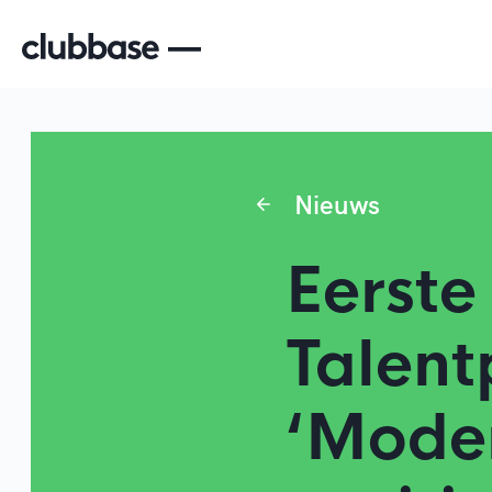
Nieuws
Eerste
Talen
‘Moder