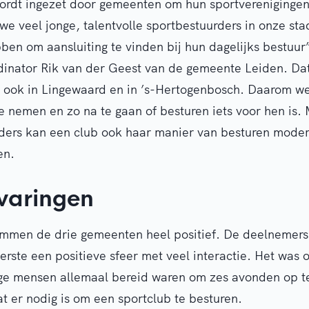
rdt ingezet door gemeenten om hun sportverenigingen
e veel jonge, talentvolle sportbestuurders in onze st
bben om aansluiting te vinden bij hun dagelijks bestuur
dinator Rik van der Geest van de gemeente Leiden. Da
 ook in Lingewaard en in ’s-Hertogenbosch. Daarom w
e nemen en zo na te gaan of besturen iets voor hen is.
rders kan een club ook haar manier van besturen moder
en.
rvaringen
emmen de drie gemeenten heel positief. De deelnemers
eerste een positieve sfeer met veel interactie. Het was
ge mensen allemaal bereid waren om zes avonden op te
at er nodig is om een sportclub te besturen.