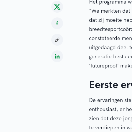
Het programma wo
“We merkten dat w
dat zij moeite he
breedtesportcoör
constateerde men
uitgedaagd deel t
generatie bestuu
‘futureproof’ mak
Eerste e
De ervaringen st
enthousiast, er h
zien dat deze jon
te verdiepen in w