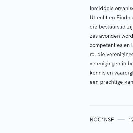
Inmiddels organi
Utrecht en Eindho
die bestuurslid zi
zes avonden worde
competenties en l
rol die verenigin
verenigingen in b
kennis en vaardig
een prachtige ka
NOC*NSF
1