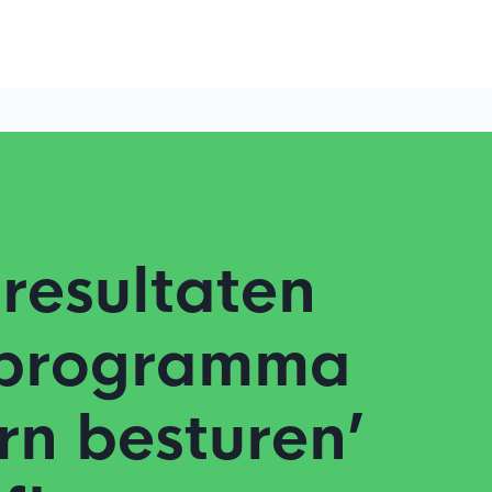
 resultaten
tprogramma
n besturen’