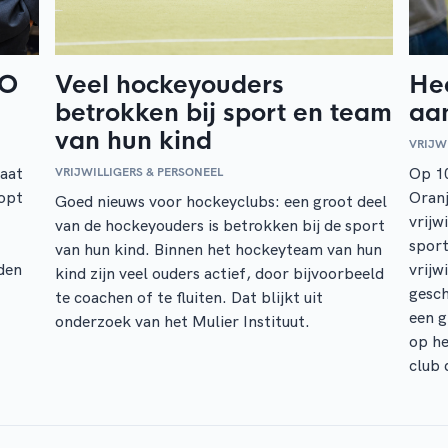
AO
Veel hockeyouders
Hee
betrokken bij sport en team
aa
van hun kind
VRIJW
aat
Op 10
VRIJWILLIGERS & PERSONEEL
opt
Oranj
Goed nieuws voor hockeyclubs: een groot deel
vrijw
van de hockeyouders is betrokken bij de sport
sport
van hun kind. Binnen het hockeyteam van hun
lden
vrijw
kind zijn veel ouders actief, door bijvoorbeeld
gesch
te coachen of te fluiten. Dat blijkt uit
een 
onderzoek van het Mulier Instituut.
op he
club 