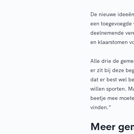
De nieuwe ideeën,
een toegevoegde 
deelnemende veren
en klaarstomen v
Alle drie de geme
er zit bij deze b
dat er best wel b
willen sporten. M
beetje mee moete
vinden.”
Meer ge