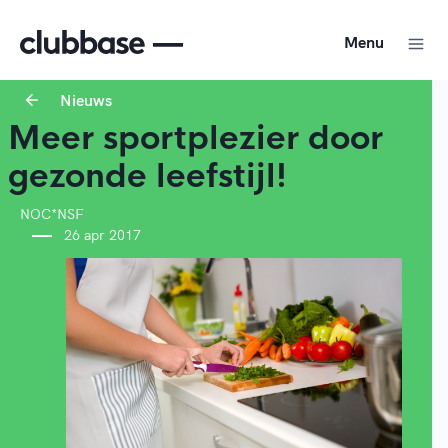
Menu
Nieuws
Meer sportplezier door
gezonde leefstijl!
NOC*NSF
26 apr 2017