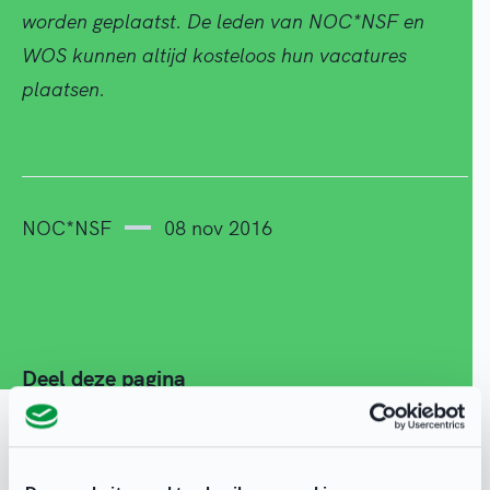
worden geplaatst. De leden van NOC*NSF en
WOS kunnen altijd kosteloos hun vacatures
plaatsen.
NOC*NSF
08 nov 2016
Deel deze pagina