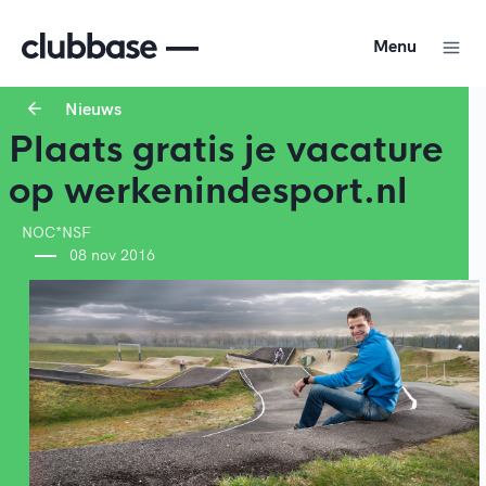
Menu
Nieuws
Plaats gratis je vacature
op werkenindesport.nl
NOC*NSF
08 nov 2016