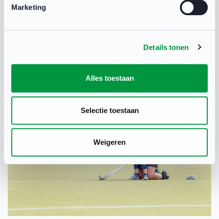
Marketing
Het overleg over een nieuwe CAO Sport gaat binnenkort
van start. Op 31 december loopt de huidige cao af.
Sportwerkgevers en vakbonden gaan de komende
maanden in gesprek over een nieuwe cao, die gaat gelden
Details tonen
voor meer dan 3500 sportwerknemers.
Alles toestaan
Selectie toestaan
Weigeren