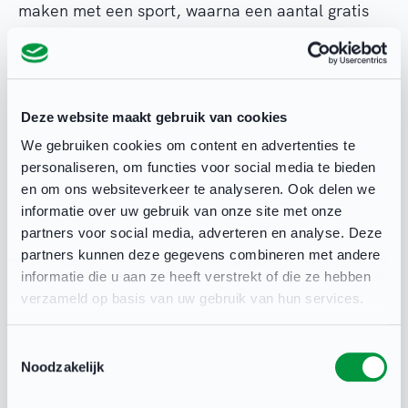
maken met een sport, waarna een aantal gratis
proeftrainingen mensen verder over de drempel
helpt. Hiervoor kun je je ook aanmelden bij
Beleef! Sport en Cultuur, een lopend project wat
Deze website maakt gebruik van cookies
inwoners helpt om gratis proeflessen aan te
We gebruiken cookies om content en advertenties te
vragen. Wat ook kan helpen is om de huidige
personaliseren, om functies voor social media te bieden
leden te vragen om een kennis, vriend of vriendin
en om ons websiteverkeer te analyseren. Ook delen we
uit te nodigen. Samen sporten is immers toch
informatie over uw gebruik van onze site met onze
partners voor social media, adverteren en analyse. Deze
gezellig!
partners kunnen deze gegevens combineren met andere
informatie die u aan ze heeft verstrekt of die ze hebben
Ledenbehoud
verzameld op basis van uw gebruik van hun services.
Toestemmingsselectie
Om je leden aan je vereniging te binden, dien je
Noodzakelijk
hen centraal te stellen. Wat zijn hun
beweegredenen om bij jouw vereniging te spelen,