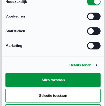
Noodzakelijk
Heb je een vraag?
Voorkeuren
Neem contact op met NOC*NSF Sport
Support via:
Statistieken
X
Marketing
binnen één werkdag antwoord
Details tonen
Whatsapp
Alles toestaan
binnen twee uur antwoord (tijdens werkdagen)
Selectie toestaan