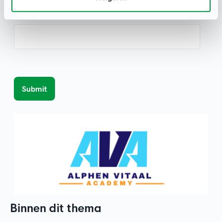
Voeg de link toe naar de opleiding die de club op het
oog heeft
*
Binnen dit thema