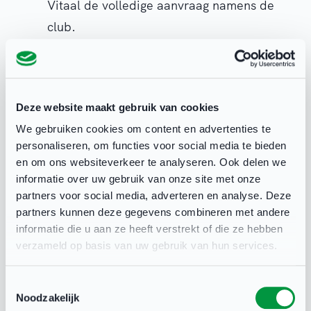
Vitaal de volledige aanvraag namens de
club.
Afstemming met de aanbieder:
Na
goedkeuring neemt de aanbieder (vaak een
sportbond of gespecialiseerd bedrijf)
Deze website maakt gebruik van cookies
contact op met de club om de praktische
We gebruiken cookies om content en advertenties te
details te bespreken, zoals datum, tijd en
personaliseren, om functies voor social media te bieden
locatie.
en om ons websiteverkeer te analyseren. Ook delen we
Facturatie van de eigen bijdrage:
Na afloop
informatie over uw gebruik van onze site met onze
partners voor social media, adverteren en analyse. Deze
ontvangt de club de factuur voor de eigen
partners kunnen deze gegevens combineren met andere
bijdrage rechtstreeks van de aanbieder.
informatie die u aan ze heeft verstrekt of die ze hebben
verzameld op basis van uw gebruik van hun services.
Voor- en Achternaam
*
Toestemmingsselectie
Noodzakelijk