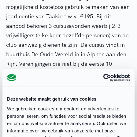
mogelijkheid kosteloos gebruik te maken van een
jaarlicentie van Taakie t.w.v. €195. Bij dit
aanbod behoren 3 cursusavonden waarbij 2-3
vrijwilligers (elke keer dezelfde personen) van de
club aanwezig dienen te zijn. De cursus vindt in
buurthuis De Oude Wereld in in Alphen aan den
Rijn. Verenigingen die niet bij de eerste 10
aanmeldingen zitten; betalen de jaarlicentie zelf.
De cursusavonden zitten bij de prijs inbegrepen.
Deze website maakt gebruik van cookies
Introductie avond
We gebruiken cookies om content en advertenties te
Op 1 november wordt van 19:00 tot 20:00 uur in
personaliseren, om functies voor social media te bieden
een onlinebijeenkomst verteld wat Taakie
en om ons websiteverkeer te analyseren. Ook delen we
inhoudt. Je bent van harte uitgenodigd om
informatie over uw gebruik van onze site met onze