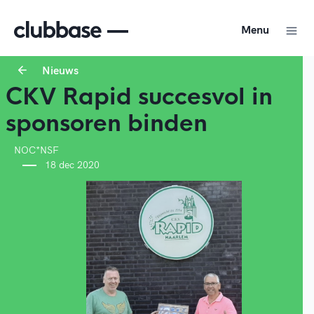
Menu
Nieuws
CKV Rapid succesvol in
sponsoren binden
NOC*NSF
18 dec 2020