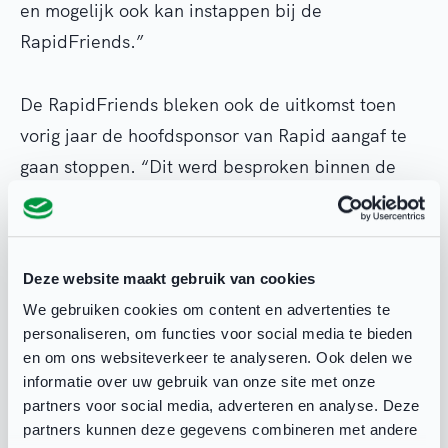
en mogelijk ook kan instappen bij de
RapidFriends.”
De RapidFriends bleken ook de uitkomst toen
vorig jaar de hoofdsponsor van Rapid aangaf te
gaan stoppen. “Dit werd besproken binnen de
RapidFriends en toen ontstond het idee om een
aantal RapidFriends hoofdsponsor te maken.
“Met zes ‘kleinere’ sponsorbedragen brengen ze
Deze website maakt gebruik van cookies
gezamenlijk het geld van één grote hoofdsponsor
We gebruiken cookies om content en advertenties te
in. Een mooie constructie waar iedereen erg blij
personaliseren, om functies voor social media te bieden
mee is”, aldus Goedhart.
en om ons websiteverkeer te analyseren. Ook delen we
informatie over uw gebruik van onze site met onze
partners voor social media, adverteren en analyse. Deze
Aandacht in coronatijd
partners kunnen deze gegevens combineren met andere