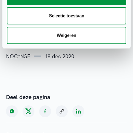
Dit artikel verscheen eerder in het
online
magazine van het KNKV
. Het
oorspronkelijke
Selectie toestaan
artikel vind je hier
.
Weigeren
NOC*NSF
18 dec 2020
Deel deze pagina