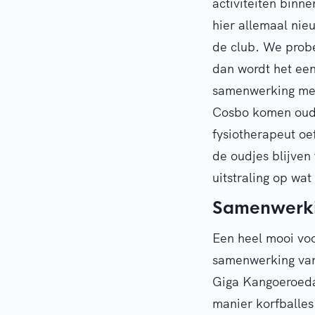
activiteiten binnen
hier allemaal nie
de club. We probe
dan wordt het een
samenwerking met
Cosbo komen oude
fysiotherapeut oe
de oudjes blijven
uitstraling op wat
Samenwerki
Een heel mooi voo
samenwerking van
Giga Kangoeroeda
manier korfballe