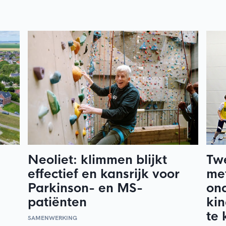
Neoliet: klimmen blijkt
Tw
effectief en kansrijk voor
met
Parkinson- en MS-
on
patiënten
kin
te 
SAMENWERKING