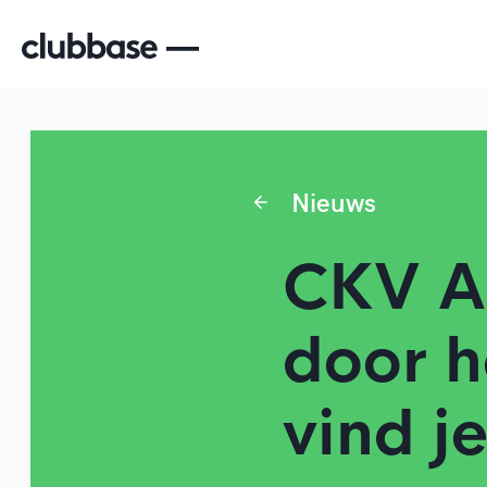
Nieuws
CKV Ac
door h
vind j