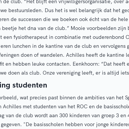
 de club. “Het blijft een vrijwilligersorganisatie, over a
uwe bestuursleden. Dus het is wel belangrijk dat het g
ren de successen die we boeken ook écht van de hele c
 beetje het dna van de club.” Mooie voorbeelden zijn 
 een fysiotherapeut in combinatie met ouderenbond C
ren lunchen in de kantine van de club en vervolgens 
feningen doen of wandelen. Achilles heeft de kantine l
 fit en hebben leuke contacten. Eenkhoorn: “Dat heeft 
 we doen als club. Onze vereniging leeft, er is altijd iet
ng studenten
rbeeld, wat precies past binnen de ambities van het S
 Achilles met studenten van het ROC en de basisschol
g van de club wordt aan 300 kinderen van groep 3 en 
s gegeven. "De basisscholen hebben voor jonge kinder