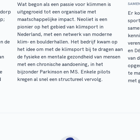
Wat begon als een passie voor klimmen is
SAME
tdorp
uitgegroeid tot een organisatie met
Er k
rp;
maatschappelijke impact. Neoliet is een
sport
pionier op het gebied van klimsport in
same
Nederland, met een netwerk van moderne
kenn
en de
klim- en boulderhallen. Het bedrijf kwam op
veren
het idee om met de klimsport bij te dragen aan
en D
an
de fysieke en mentale gezondheid van mensen
van 
met een chronische aandoening, in het
opger
de
bijzonder Parkinson en MS. Enkele pilots
te ma
d
kregen al snel een structureel vervolg.
met 