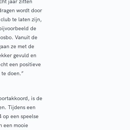
cht jaar zitten
edragen wordt door
lub te laten zijn,
bijvoorbeeld de
osbo. Vanuit de
gaan ze met de
ekker gevuld en
echt een positieve
s te doen.”
portakkoord, is de
en. Tijdens een
4 op een speelse
en een mooie