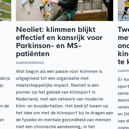
Neoliet: klimmen blijkt
Tw
effectief en kansrijk voor
met
Parkinson- en MS-
on
patiënten
kin
te 
SAMENWERKING
Wat begon als een passie voor klimmen is
SAME
tdorp
uitgegroeid tot een organisatie met
Er k
rp;
maatschappelijke impact. Neoliet is een
sport
pionier op het gebied van klimsport in
same
Nederland, met een netwerk van moderne
kenn
en de
klim- en boulderhallen. Het bedrijf kwam op
veren
het idee om met de klimsport bij te dragen aan
en D
an
de fysieke en mentale gezondheid van mensen
van 
met een chronische aandoening, in het
opger