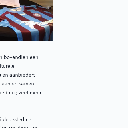
 en bovendien een
lturele
s en aanbieders
nslaan en samen
bied nog veel meer
tijdsbesteding