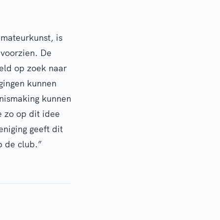
Amateurkunst, is
 voorzien. De
eeld op zoek naar
igingen kunnen
nnismaking kunnen
e zo op dit idee
niging geeft dit
p de club.”