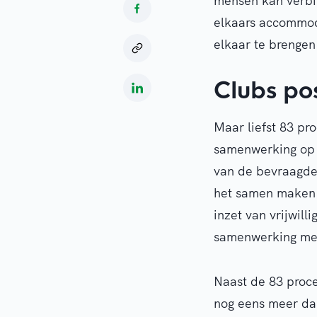
mensen kan verbin
elkaars accommod
elkaar te brengen
Clubs pos
Maar liefst 83 pr
samenwerking op d
van de bevraagde 
het samen maken 
inzet van vrijwilli
samenwerking met 
Naast de 83 proce
nog eens meer dan