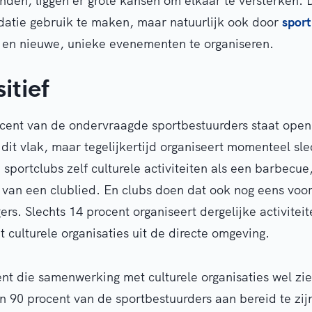
den, liggen er grote kansen om elkaar te versterken. 
atie gebruik te maken, maar natuurlijk ook door
sport
 en nieuwe, unieke evenementen te organiseren.
itief
ocent van de ondervraagde sportbestuurders staat open
it vlak, maar tegelijkertijd organiseert momenteel sle
sportclubs zelf culturele activiteiten als een barbecue
van een clublied. En clubs doen dat ook nog eens voo
gers. Slechts 14 procent organiseert dergelijke activiteit
culturele organisaties uit de directe omgeving.
nt die samenwerking met culturele organisaties wel ziet
 90 procent van de sportbestuurders aan bereid te zij