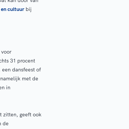
Dat kan door van
 en cultuur
bij
 voor
chts 31 procent
, een dansfeest of
rnamelijk met de
en in
 zitten, geeft ook
n de