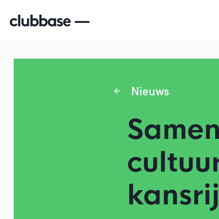
Nieuws
Samen
cultuu
kansri