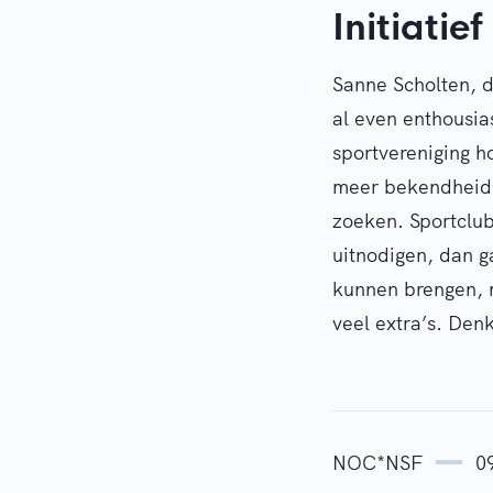
Initiatie
Sanne Scholten, d
al even enthousia
sportvereniging ho
meer bekendheid 
zoeken. Sportclu
uitnodigen, dan ga
kunnen brengen, m
veel extra’s. Den
NOC*NSF
0