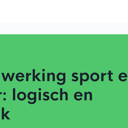
werking sport 
r: logisch en
jk