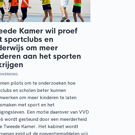
eede Kamer wil proef
 sportclubs en
derwijs om meer
deren aan het sporten
krijgen
NWERKING
omen pilots om te onderzoeken hoe
clubs en scholen beter kunnen
nwerken om meer kinderen te laten
ismaken met sport en het
igingsleven. Een motie daarover van VVD
66 wordt gesteund door een meerderheid
de Tweede Kamer. Het kabinet wordt
oepen geld uit de preventiemiddelen vrij