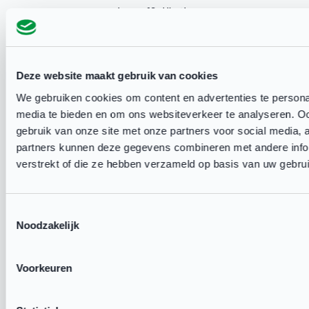
op weg naar energie - efficiëntie en
duurzaamheid. De Groene Club ontzorgt volledig
en zorgt ervoor dat de
duurzaamheidsdoelstellingen van uw club
Deze website maakt gebruik van cookies
behaald worden. Neem vandaag nog contact op
We gebruiken cookies om content en advertenties te personal
media te bieden en om ons websiteverkeer te analyseren. Oo
en ontdek de mogelijkheden voor jouw sportclub.
gebruik van onze site met onze partners voor social media,
partners kunnen deze gegevens combineren met andere infor
Tel:
085 - 130 43 89
Email:
verstrekt of die ze hebben verzameld op basis van uw gebru
degroeneclub@klimaatroute.nl
Toestemmingsselectie
Noodzakelijk
Voorkeuren
Deel deze pagina