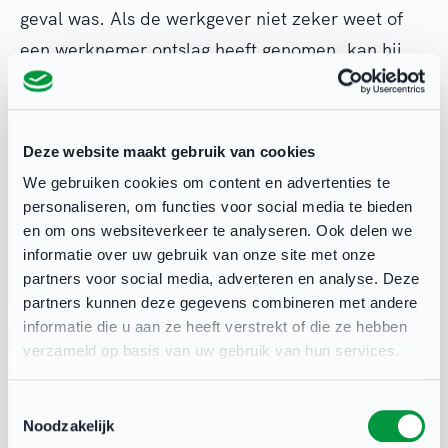
geval was. Als de werkgever niet zeker weet of
een werknemer ontslag heeft genomen, kan hij
ook navragen of de werknemer echt ontslag wil
nemen. Soms moet een werkgever dan ook nog
de werknemer wijzen op de eventuele gevolgen
Deze website maakt gebruik van cookies
van zijn vrijwillig ontslag, zoals hierboven
We gebruiken cookies om content en advertenties te
benoemd.
personaliseren, om functies voor social media te bieden
en om ons websiteverkeer te analyseren. Ook delen we
informatie over uw gebruik van onze site met onze
Waarom het statement niet telt als ontslagname
partners voor social media, adverteren en analyse. Deze
partners kunnen deze gegevens combineren met andere
informatie die u aan ze heeft verstrekt of die ze hebben
Hoewel het statement in eerste instantie
verzameld op basis van uw gebruik van hun services.
misschien best duidelijk lijkt, zijn er alsnog veel
vragen bij te stellen. De stafleden geven aan te
Toestemmingsselectie
gaan stoppen, maar per wanneer dan? Ook stond
Noodzakelijk