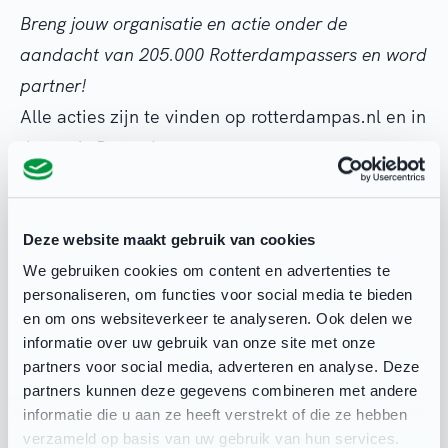
Breng jouw organisatie en actie onder de
aandacht van 205.000 Rotterdampassers en word
partner!
Alle acties zijn te vinden op rotterdampas.nl en in
de gratis Rotterdampas app.
Als Rotterdampas-partner kun je acties indienen.
De acties worden via verschillende middelen bij
de Rotterdampassers onder de aandacht
Deze website maakt gebruik van cookies
gebracht. Om met een actie in een van onze
We gebruiken cookies om content en advertenties te
personaliseren, om functies voor social media te bieden
middelen te komen betaal je niets, maar geef je
en om ons websiteverkeer te analyseren. Ook delen we
de Rotterdampasser een korting (oplopend van
informatie over uw gebruik van onze site met onze
minimaal 25% tot 100%). Alle reserveringen of
partners voor social media, adverteren en analyse. Deze
partners kunnen deze gegevens combineren met andere
aanmeldingen verlopen verder rechtstreeks via je
informatie die u aan ze heeft verstrekt of die ze hebben
eigen site en contactgegevens.
verzameld op basis van uw gebruik van hun services.