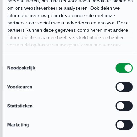
personaliseren, om functies voor social media te bieden en
SEP
Scholing
om ons websiteverkeer te analyseren. Ook delen we
informatie over uw gebruik van onze site met onze
vertrouwenscontactpersoon
partners voor social media, adverteren en analyse. Deze
Deventer De Scheg, het schaatscafé
partners kunnen deze gegevens combineren met andere
informatie die u aan ze heeft verstrekt of die ze hebben
verzameld op basis van uw gebruik van hun services.
Politiek sportcafé
06
OKT
Deventer Schouwburg
Toestemmingsselectie
Noodzakelijk
1
Voorkeuren
Statistieken
Marketing