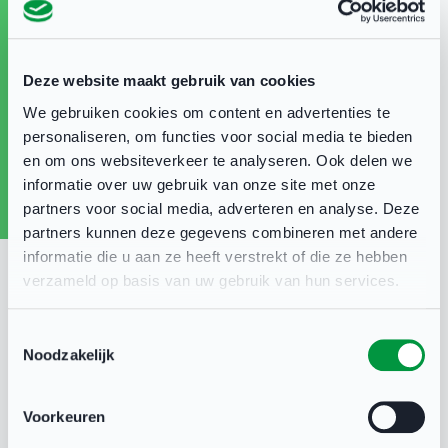
ondersteunen.
U kunt als clubbestuurder meedenken over de
Deze website maakt gebruik van cookies
definitie en wat dan het vervolg voor een
We gebruiken cookies om content en advertenties te
sportvereniging kan zijn. Het bestand met de
personaliseren, om functies voor social media te bieden
en om ons websiteverkeer te analyseren. Ook delen we
definitie is te downloaden via onderstaande link.
informatie over uw gebruik van onze site met onze
partners voor social media, adverteren en analyse. Deze
Uw reactie kunt u uiterlijk 4 januari 2023 mailen
partners kunnen deze gegevens combineren met andere
naar
sportievevereniging@sportbedrijfdeventer.nl
.
informatie die u aan ze heeft verstrekt of die ze hebben
verzameld op basis van uw gebruik van hun services.
Sportbedrijf Deventer zal de reacties bundelen
en naar de gemeente Deventer sturen.
Toestemmingsselectie
Noodzakelijk
Voorkeuren
Wat is een vitale