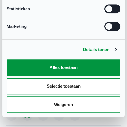
sportvereniging en hoe kan
De vitale
Statistieken
de gemeente deze
sportvereniging
verenigingen beter
Marketing
ondersteunen?
Details tonen
Sport in Deventer
25 nov 2022
Alles toestaan
Selectie toestaan
Deel deze pagina
Weigeren