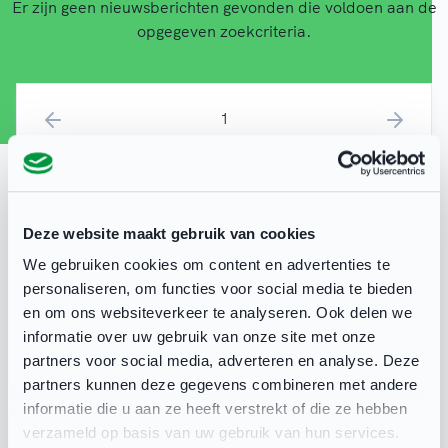
Er zijn geen nieuwsberichten gevonden die voldoen aan de
opgegeven zoekcriteria.
1
Bekijk ook het landelijke
Deze website maakt gebruik van cookies
nieuws
We gebruiken cookies om content en advertenties te
personaliseren, om functies voor social media te bieden
en om ons websiteverkeer te analyseren. Ook delen we
Kennisbank AmstelveenMoves
informatie over uw gebruik van onze site met onze
partners voor social media, adverteren en analyse. Deze
partners kunnen deze gegevens combineren met andere
informatie die u aan ze heeft verstrekt of die ze hebben
verzameld op basis van uw gebruik van hun services.