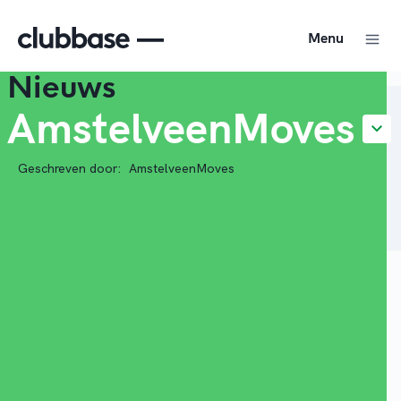
Menu
Nieuws
AmstelveenMoves
Geschreven door:
AmstelveenMoves