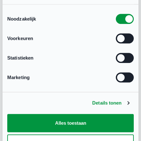
Toestemmingsselectie
Noodzakelijk
Voorkeuren
Heb je een vraag?
Statistieken
Neem contact op met NOC*NSF Sport
Support via:
Marketing
X
Details tonen
binnen één werkdag antwoord
Alles toestaan
Whatsapp