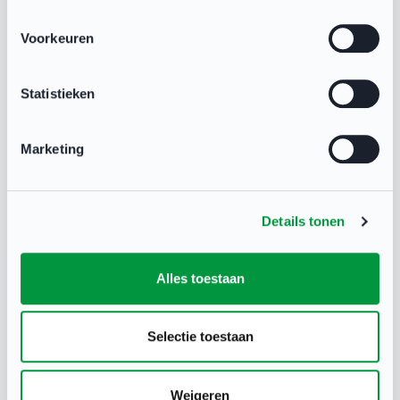
Sportman
Sportcoach
Voorkeuren
Sportmeisje
Sportjongen
Sportploeg
Statistieken
Sportvereniging
Sportevenement
Marketing
Details tonen
Alles toestaan
Selectie toestaan
Weigeren