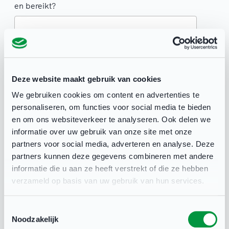
en bereikt?
Deze website maakt gebruik van cookies
We gebruiken cookies om content en advertenties te
personaliseren, om functies voor social media te bieden
en om ons websiteverkeer te analyseren. Ook delen we
informatie over uw gebruik van onze site met onze
partners voor social media, adverteren en analyse. Deze
partners kunnen deze gegevens combineren met andere
Categorie voordracht
*
informatie die u aan ze heeft verstrekt of die ze hebben
verzameld op basis van uw gebruik van hun services.
Selecteer de categorie waar jij de sporter of
organisatie in voordraagt
Toestemmingsselectie
Sportvrouw
Noodzakelijk