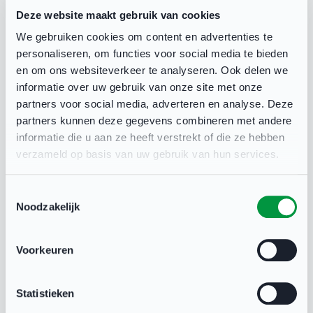
Deze website maakt gebruik van cookies
U bent uitgenodigd door één van de genomineerden
We gebruiken cookies om content en advertenties te
van het Alphens Sportgala 2025. In de
personaliseren, om functies voor social media te bieden
onderstaande keuzelijst staan alle genomineerden
en om ons websiteverkeer te analyseren. Ook delen we
alfabetisch op categorie en naam. Geef hieronder
informatie over uw gebruik van onze site met onze
aan namens welke genomineerde u bent
partners voor social media, adverteren en analyse. Deze
uitgenodigd.
partners kunnen deze gegevens combineren met andere
informatie die u aan ze heeft verstrekt of die ze hebben
verzameld op basis van uw gebruik van hun services.
Toestemmingsselectie
Noodzakelijk
Deel deze pagina
Voorkeuren
Statistieken