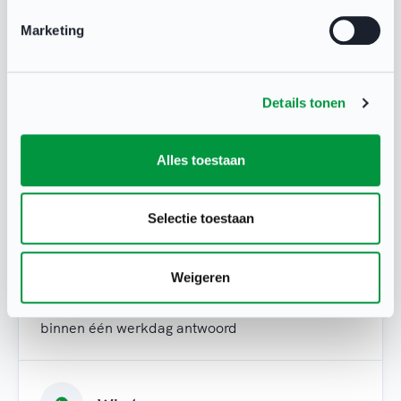
Marketing
Details tonen
Alles toestaan
Heb je een vraag?
Neem contact op met NOC*NSF Sport
Support via:
Selectie toestaan
Weigeren
X
binnen één werkdag antwoord