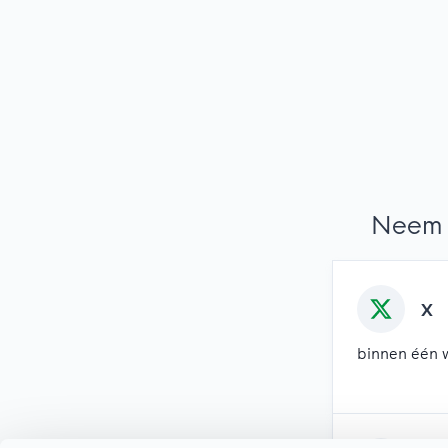
Neem 
X
binnen één 