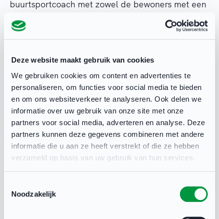
buurtsportcoach met zowel de bewoners met een
beperking als met professionals contact
onderhoudt. Wat zijn de wensen van de
doelgroep? Waarom komen en blijven mensen
Deze website maakt gebruik van cookies
met een beperking wel of juist niet in beweging?
We gebruiken cookies om content en advertenties te
Er is inzicht in welke vragen en behoeften er zijn
personaliseren, om functies voor social media te bieden
op het gebied van sport en bewegen. De
en om ons websiteverkeer te analyseren. Ook delen we
buurtsportcoach zorgt als beweegmakelaar dat
informatie over uw gebruik van onze site met onze
partners voor social media, adverteren en analyse. Deze
een inwoner van Alphen aan den Rijn terecht
partners kunnen deze gegevens combineren met andere
komt bij een voor hem/haar passend aanbod.
informatie die u aan ze heeft verstrekt of die ze hebben
verzameld op basis van uw gebruik van hun services.
Aanbod
Toestemmingsselectie
Steeds meer sportaanbieders nemen hun
Noodzakelijk
maatschappelijke rol en willen iets betekenen
voor kwetsbare doelgroepen in hun wijk, zoals