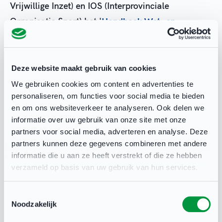
Vrijwillige Inzet) en IOS (Interprovinciale
Organisatie Sport) het '
Handboek Wet- en
regelgeving
' in het leven.
Deel deze pagina
Deze website maakt gebruik van cookies
We gebruiken cookies om content en advertenties te
personaliseren, om functies voor social media te bieden
en om ons websiteverkeer te analyseren. Ook delen we
informatie over uw gebruik van onze site met onze
partners voor social media, adverteren en analyse. Deze
partners kunnen deze gegevens combineren met andere
informatie die u aan ze heeft verstrekt of die ze hebben
verzameld op basis van uw gebruik van hun services.
Toestemmingsselectie
Noodzakelijk
Heb je een vraag?