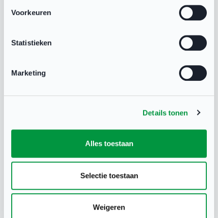
Neem contact op met NOC*NSF Sport
Support via:
Voorkeuren
Statistieken
X
binnen één werkdag antwoord
Marketing
Details tonen
Whatsapp
binnen twee uur antwoord (tijdens werkdagen)
Alles toestaan
Selectie toestaan
Mail
binnen twee werkdagen antwoord
Weigeren