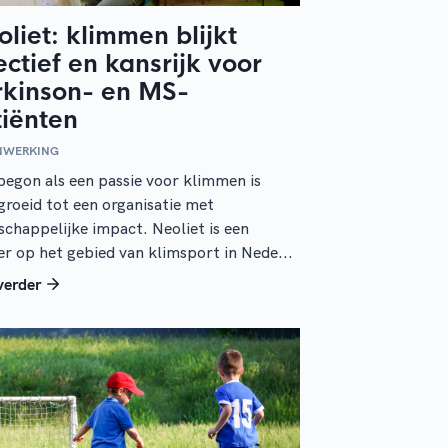
liet: klimmen blijkt
ectief en kansrijk voor
rkinson- en MS-
tiënten
NWERKING
egon als een passie voor klimmen is
groeid tot een organisatie met
chappelijke impact. Neoliet is een
er op het gebied van klimsport in Nede...
verder