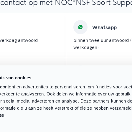
contact op met NOC*NSF Sport Suppor
Whatsapp
werkdag antwoord
binnen twee uur antwoord (
werkdagen)
l
Chatten
ik van cookies
 werkdagen antwoord
direct antwoord (tijdens w
ontent en advertenties te personaliseren, om functies voor soci
erkeer te analyseren. Ook delen we informatie over uw gebruik
or social media, adverteren en analyse. Deze partners kunnen 
ormatie die u aan ze heeft verstrekt of die ze hebben verzameld
es.