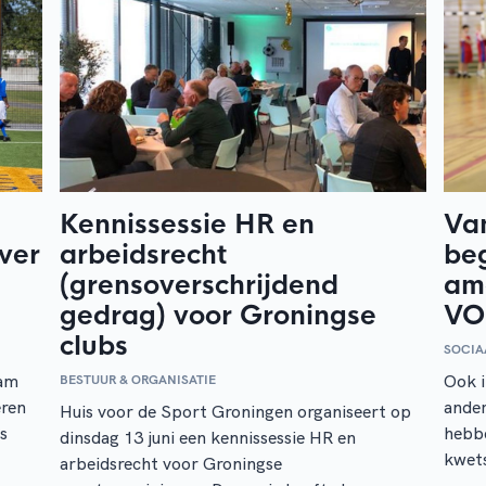
Kennissessie HR en
Van
over
arbeidsrecht
beg
(grensoverschrijdend
am
gedrag) voor Groningse
VO
clubs
SOCIA
dam
Ook i
BESTUUR & ORGANISATIE
eren
ander
Huis voor de Sport Groningen organiseert op
s
hebbe
dinsdag 13 juni een kennissessie HR en
kwets
arbeidsrecht voor Groningse