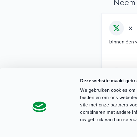
Neem 
X
binnen één 
Mai
Deze website maakt gebru
binnen twee
We gebruiken cookies om c
bieden en om ons websitev
site met onze partners vo
combineren met andere inf
uw gebruik van hun servic