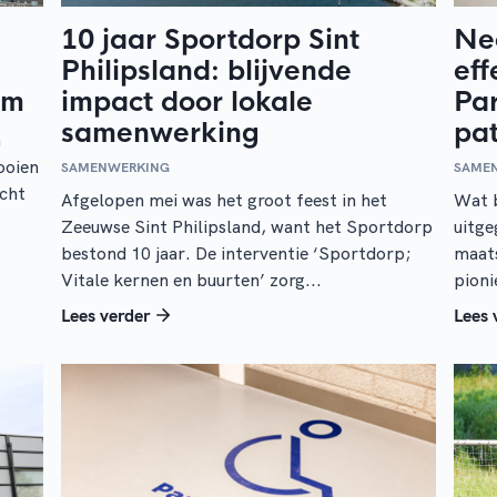
10 jaar Sportdorp Sint
Neo
Philipsland: blijvende
eff
am
impact door lokale
Pa
samenwerking
pa
m
ooien
SAMENWERKING
SAME
cht
Afgelopen mei was het groot feest in het
Wat b
Zeeuwse Sint Philipsland, want het Sportdorp
uitge
bestond 10 jaar. De interventie ‘Sportdorp;
maats
Vitale kernen en buurten’ zorg...
pioni
Lees verder
Lees 