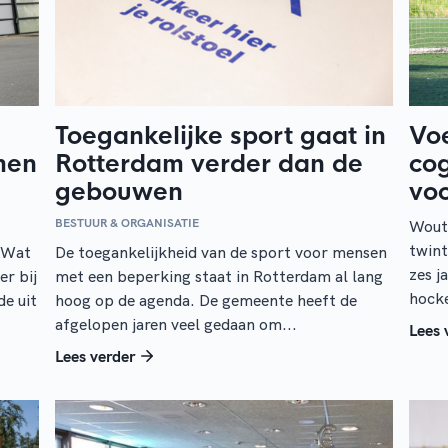
Toegankelijke sport gaat in
Voe
men
Rotterdam verder dan de
cog
gebouwen
voo
BESTUUR & ORGANISATIE
Wout
twint
. Wat
De toegankelijkheid van de sport voor mensen
zes j
er bij
met een beperking staat in Rotterdam al lang
hocke
de uit
hoog op de agenda. De gemeente heeft de
afgelopen jaren veel gedaan om...
Lees 
Lees verder