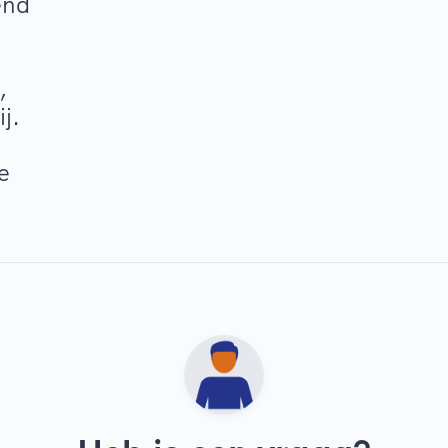
end
,
j.
e