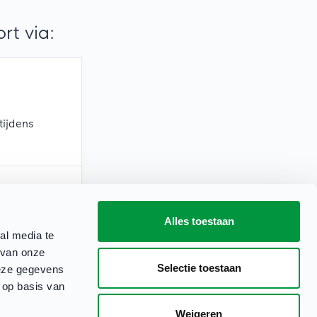
t via:
tijdens
Alles toestaan
erkdagen)
al media te
 van onze
Selectie toestaan
deze gegevens
 op basis van
Weigeren