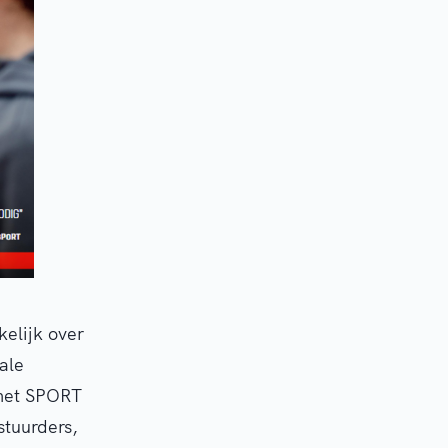
elijk over
ale
met SPORT
stuurders,