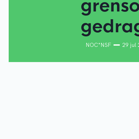
grenso
gedra
NOC*NSF
29 jul