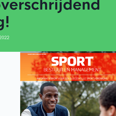
verschrijdend
g!
 2022