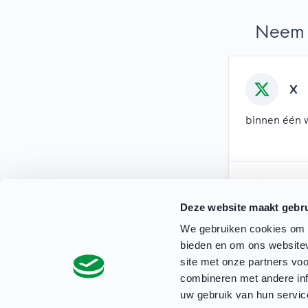
Neem 
X
binnen één 
Mai
Deze website maakt gebru
binnen twee
We gebruiken cookies om c
bieden en om ons websitev
site met onze partners vo
combineren met andere inf
uw gebruik van hun servic