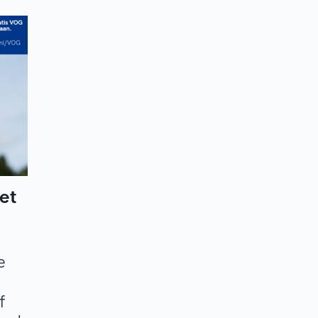
et
?
e
f