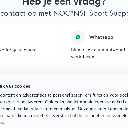
Heb je een vraag?
contact op met NOC*NSF Sport Suppor
Whatsapp
werkdag antwoord
binnen twee uur antwoord (
werkdagen)
l
Chatten
ik van cookies
 werkdagen antwoord
direct antwoord (tijdens w
ontent en advertenties te personaliseren, om functies voor soci
erkeer te analyseren. Ook delen we informatie over uw gebruik
or social media, adverteren en analyse. Deze partners kunnen 
ormatie die u aan ze heeft verstrekt of die ze hebben verzameld
es.