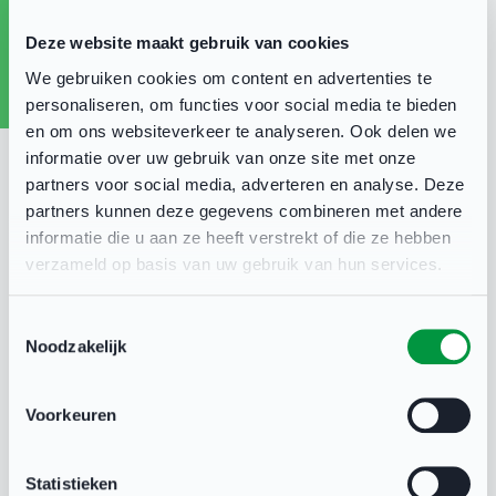
Zodra de wandeldagen bekend zijn, zouden we
Deze website maakt gebruik van cookies
het waarderen als je deze informatie deelt met
We gebruiken cookies om content en advertenties te
ouders en andere kinderopvanglocaties in jullie
personaliseren, om functies voor social media te bieden
netwerk, zodat zij eventueel ook kunnen
en om ons websiteverkeer te analyseren. Ook delen we
informatie over uw gebruik van onze site met onze
aansluiten.
partners voor social media, adverteren en analyse. Deze
Geef je hier op:
partners kunnen deze gegevens combineren met andere
informatie die u aan ze heeft verstrekt of die ze hebben
verzameld op basis van uw gebruik van hun services.
Peuter2daagse
Toestemmingsselectie
Noodzakelijk
Naam organisatie/kinderopvang:
Voorkeuren
Naam contactpersoon:
Statistieken