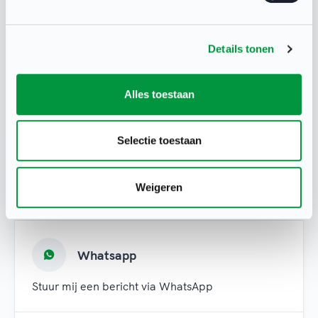
Details tonen
Alles toestaan
Selectie toestaan
Heb je een vraag?
Neem contact op met NOC*NSF Sport
Weigeren
Support via:
Whatsapp
Stuur mij een bericht via WhatsApp