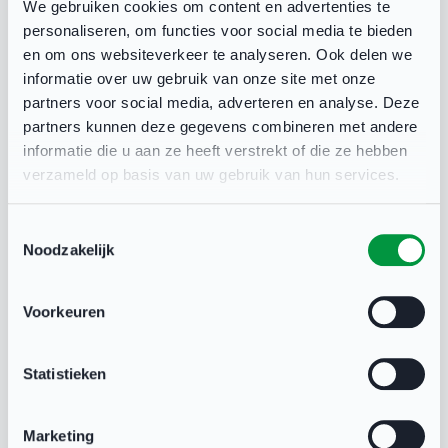
We gebruiken cookies om content en advertenties te
personaliseren, om functies voor social media te bieden
De Koepel Sport, Welzijn en Cultuur Gemeente
en om ons websiteverkeer te analyseren. Ook delen we
Voorst draagt zorg voor een zo optimaal mogelijk
informatie over uw gebruik van onze site met onze
partners voor social media, adverteren en analyse. Deze
en integraal aanbod van accommodaties voor
partners kunnen deze gegevens combineren met andere
sport, welzijn en cultuur dat aansluit bij de
informatie die u aan ze heeft verstrekt of die ze hebben
continu veranderende behoeften van burgers.
verzameld op basis van uw gebruik van hun services.
Het reserveringssysteem geeft een overzicht van
Toestemmingsselectie
de beschikbaarheid van (sport)accommodaties op
Noodzakelijk
diverse locaties: Sportcomplex Jachtlust,
Sportcomplex Zuiderlaan, Kulturhus Jachtlust,
Voorkeuren
beachcourt en kunstgrasveld S.V. Voorwaarts en
gymnastieklokalen. U kunt tevens direct een
Statistieken
aanvraag plaatsen via: Online
reserveringssysteem De Koepel
Marketing