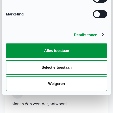
Marketing
Details tonen
Alles toestaan
Heb je een vraag?
Neem contact op met NOC*NSF Sport
Selectie toestaan
Support via:
Weigeren
X
binnen één werkdag antwoord